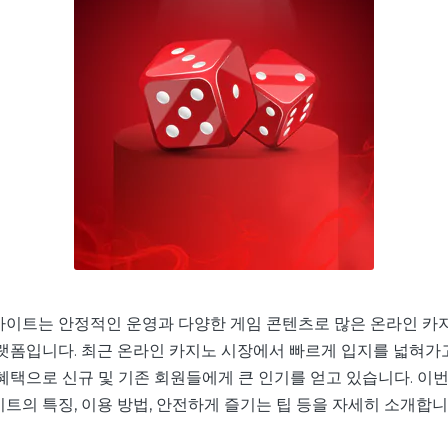
이트는 안정적인 운영과 다양한 게임 콘텐츠로 많은 온라인 카
랫폼입니다. 최근 온라인 카지노 시장에서 빠르게 입지를 넓혀가고
혜택으로 신규 및 기존 회원들에게 큰 인기를 얻고 있습니다. 이
트의 특징, 이용 방법, 안전하게 즐기는 팁 등을 자세히 소개합니