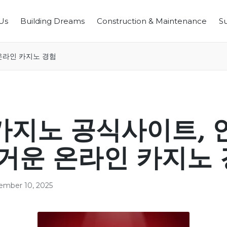
Us
Building Dreams
Construction & Maintenance
Su
온라인 카지노 경험
카지노 공식사이트, 
거운 온라인 카지노
ember 10, 2025