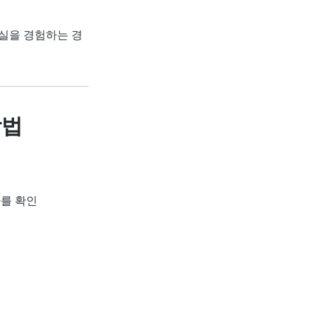
실을 경험하는 경
방법
차를 확인