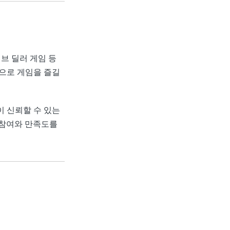
브 딜러 게임 등
으로 게임을 즐길
 신뢰할 수 있는
 참여와 만족도를