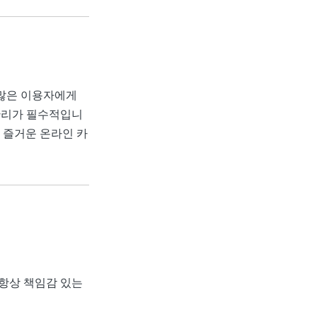
 많은 이용자에게
관리가 필수적입니
 즐거운 온라인 카
항상 책임감 있는