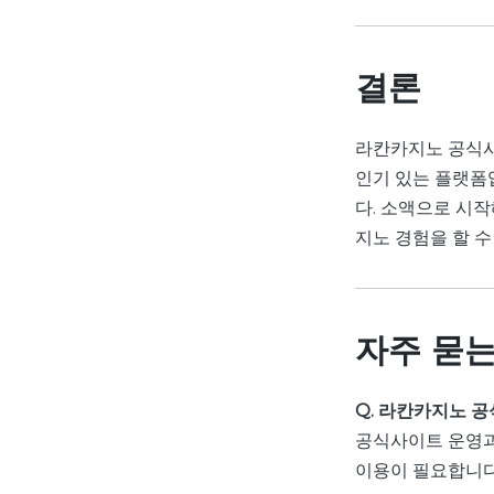
결론
라칸카지노 공식사
인기 있는 플랫폼
다. 소액으로 시
지노 경험을 할 수
자주 묻는 
Q. 라칸카지노 
공식사이트 운영과
이용이 필요합니다