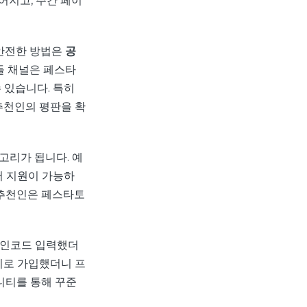
어지고, 주간 페이
 안전한 방법은
공
들 채널은 페스타
 있습니다. 특히
추천인의 평판을 확
고리가 됩니다. 예
터 지원이 가능하
 추천인은 페스타토
천인코드 입력했더
인키로 가입했더니 프
뮤니티를 통해 꾸준