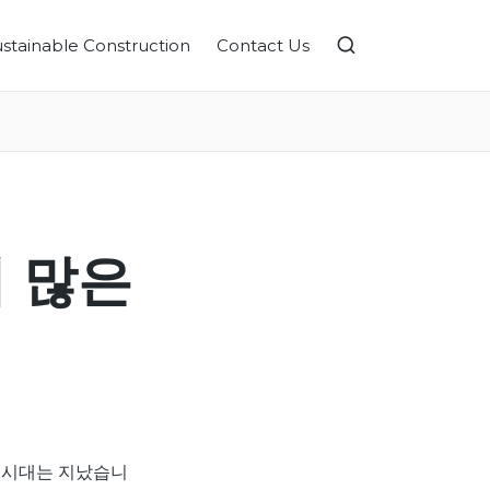
stainable Construction
Contact Us
 많은
 시대는 지났습니