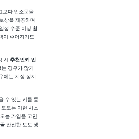
광고보다 입소문을
 보상을 제공하며
일정 수준 이상 활
혜택이 주어지기도
성 시
추천인키 입
없는 경우가 많기
우에는 계정 정지
을 수 있는 키를 통
타토토는 이런 시스
 오늘 가입을 고민
곧 안전한 토토 생