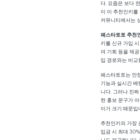
다. 요즘은 보다 
이 이 추천인키를
커뮤니티에서는 상
페스타토토 추천
키를 신규 가입 시
여 기회 등을 제공
입 경로와는 비교할
페스타토토는 안정
기능과 실시간 베
니다. 그러나 진짜
한 홍보 문구가 아
이가 크기 때문입
추천인키의 가장 
입금 시 최대 30