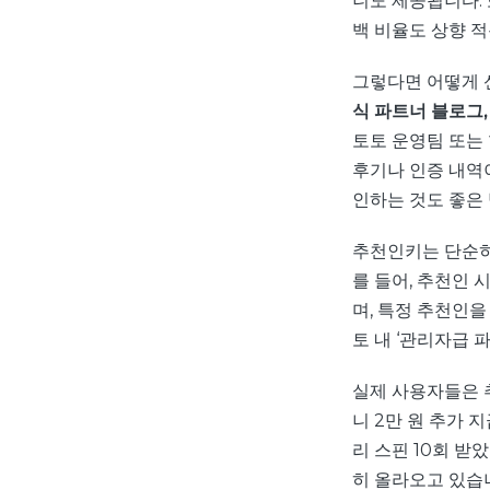
니도 제공됩니다. 
백 비율도 상향 
그렇다면 어떻게 
식 파트너 블로그,
토토 운영팀 또는
후기나 인증 내역
인하는 것도 좋은
추천인키는 단순히
를 들어, 추천인
며, 특정 추천인
토 내 ‘관리자급 
실제 사용자들은 
니 2만 원 추가 
리 스핀 10회 받
히 올라오고 있습